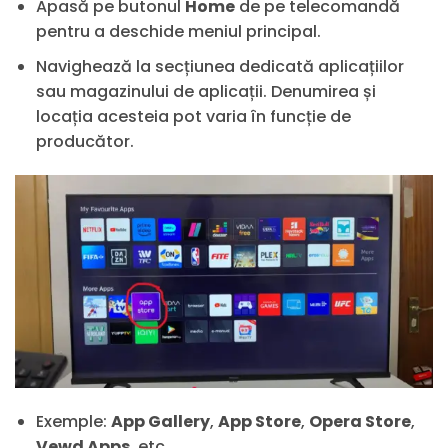
Apasă pe butonul
Home
de pe telecomandă
pentru a deschide meniul principal.
Navighează la secțiunea dedicată aplicațiilor
sau magazinului de aplicații. Denumirea și
locația acesteia pot varia în funcție de
producător.
Exemple:
App Gallery
,
App Store
,
Opera Store
,
Vewd Apps
, etc.