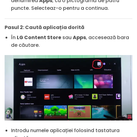
denumirea
Apps
, cu o pictogramă de patru
puncte. Selecteaz-o pentru a continua.
Pasul 2: Caută aplicația dorită
În
LG Content Store
sau
Apps
, accesează bara
de căutare.
Introdu numele aplicației folosind tastatura