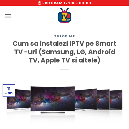
Skip
🕒 PROGRAM 12:00 - 00:00
to
content
TUTORIALE
Cum sa instalezi IPTV pe Smart
TV -uri (Samsung, LG, Android
TV, Apple TV si altele)
11
Jan