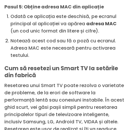
Pasul 5: Obține adresa MAC din aplicație
Odată ce aplicația este deschisă, pe ecranul
principal al aplicației va apărea
adresa MAC
(un cod unic format din litere și cifre).
Notează acest cod sau fă o poză cu ecranul.
Adresa MAC este necesară pentru activarea
testului.
Cum să resetezi un Smart TV la setările
din fabrică
Resetarea unui Smart TV poate rezolva o varietate
de probleme, de la erori de software la
performanță lentă sau conexiuni instabile. În acest
ghid scurt, vei găsi pașii simpli pentru resetarea
principalelor tipuri de televizoare inteligente,
inclusiv Samsung, LG, Android TV, VIDAA și altele.
Resetarea este ușor de realizat și îți va readuce