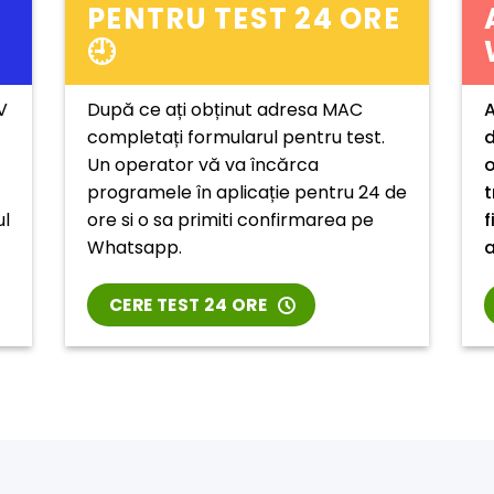
PENTRU TEST 24 ORE
🕘
V
După ce ați obținut adresa MAC
A
completați formularul pentru test.
d
Un operator vă va încărca
o
programele în aplicație pentru 24 de
t
ul
ore si o sa primiti confirmarea pe
f
Whatsapp.
a
CERE TEST 24 ORE