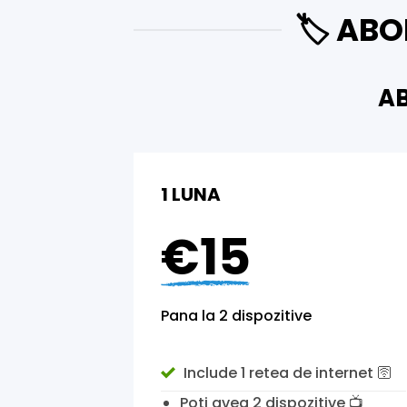
🏷️ AB
AB
1 LUNA
€15
Pana la 2 dispozitive
Include 1 retea de internet 🛜
Poti avea 2 dispozitive
📺