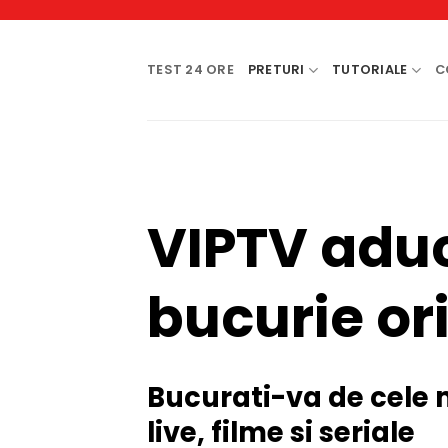
Skip
to
content
TEST 24 ORE
PRETURI
TUTORIALE
C
VIPTV adu
bucurie or
Bucurati-va de cele 
live, filme si seriale