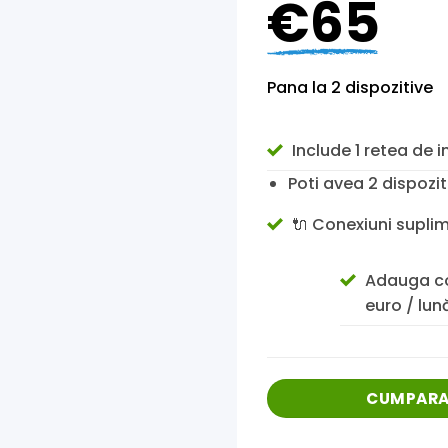
€65
Pana la 2 dispozitive
Include 1 retea de i
Poti avea 2 dispozi
🔌 Conexiuni supli
Adauga co
euro / lun
CUMPARA