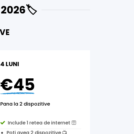
2026🏷️
IVE
4 LUNI
€45
Pana la 2 dispozitive
Include 1 retea de internet 🛜
Poti avea 2 dispozitive
📺