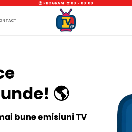
🕒 PROGRAM 12:00 - 00:00
ONTACT
ce
iunde!
🌎
mai bune emisiuni TV