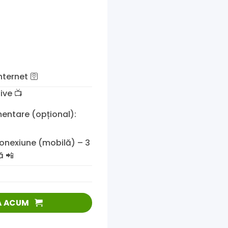
nternet 🛜
tive
📺
mentare (opțional):
nexiune (mobilă) – 3
ă 📲
A ACUM