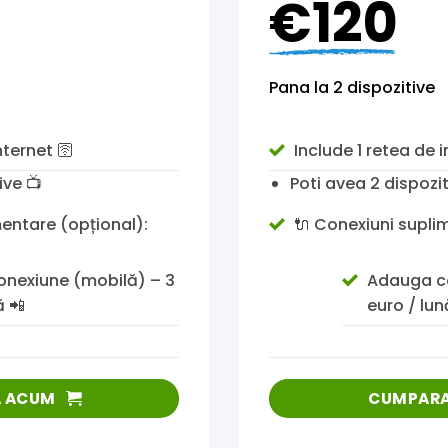
€120
Pana la 2 dispozitive
nternet 🛜
Include 1 retea de i
tive
📺
Poti avea 2 dispozi
mentare (opțional):
🔌 Conexiuni supli
nexiune (mobilă) – 3
Adauga co
ă 📲
euro / lun
 ACUM
CUMPAR