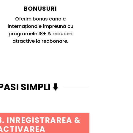
BONUSURI
Oferim bonus canale
internaționale împreună cu
programele 18+ & reduceri
atractive la reabonare.
ASI SIMPLI ⬇️
3. INREGISTRAREA &
ACTIVAREA