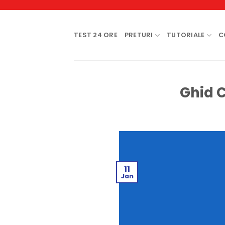
Skip
to
content
TEST 24 ORE
PRETURI
TUTORIALE
C
Ghid C
11
Jan