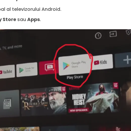
l al televizorului Android.
y Store
sau
Apps
.