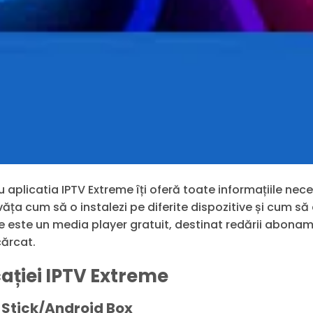
aplicatia IPTV Extreme îți oferă toate informațiile nece
învăța cum să o instalezi pe diferite dispozitive și cum 
 este un media player gratuit, destinat redării aboname
cărcat.
cației IPTV Extreme
 Stick/Android Box