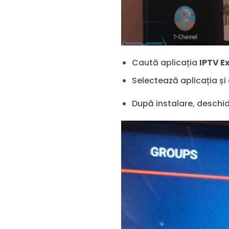
Caută aplicația
IPTV E
Selectează aplicația ș
După instalare, deschid