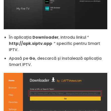
În aplicația
Downloader
, introdu linkul ”
http://apk.siptv.app
” specific pentru Smart
IPTV.
Apasă pe
Go
, descarcă și instalează aplicația
Smart IPTV.