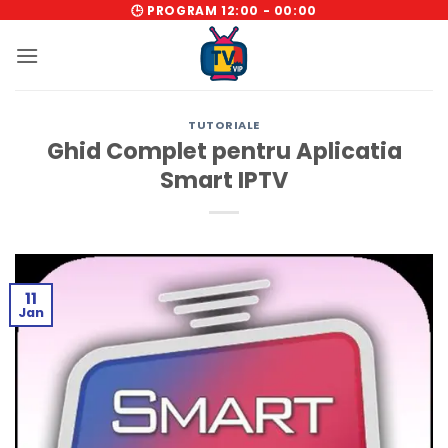
Skip
🕒 PROGRAM 12:00 - 00:00
to
content
TUTORIALE
Ghid Complet pentru Aplicatia
Smart IPTV
11
Jan