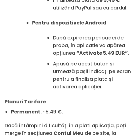
Finalizează plata de
5,49 €
utilizând PayPal sau cu cardul.
Pentru dispozitivele Android
:
După expirarea perioadei de
probă, în aplicație va apărea
opțiunea
“Activate 5,49 EUR”
.
Apasă pe acest buton și
urmează pașii indicați pe ecran
pentru a finaliza plata și
activarea aplicației.
Planuri Tarifare
Permanent:
~5,49 €.
Dacă întâmpini dificultăți în a plăti aplicația, poți
merge în secțiunea
Contul Meu
de pe site, la